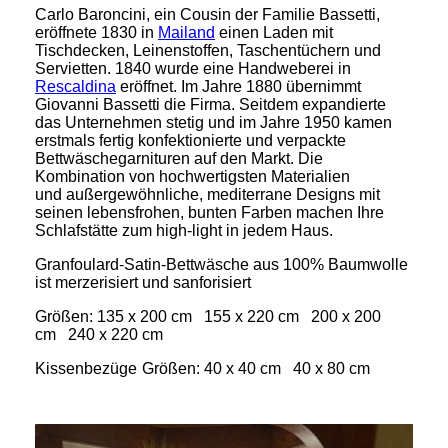
Carlo Baroncini, ein Cousin der Familie Bassetti,
eröffnete 1830 in
Mailand
einen Laden mit
Tischdecken, Leinenstoffen, Taschentüchern und
Servietten. 1840 wurde eine Handweberei in
Rescaldina
eröffnet. Im Jahre 1880 übernimmt
Giovanni Bassetti die Firma. Seitdem expandierte
das Unternehmen stetig und im Jahre 1950 kamen
erstmals fertig konfektionierte und verpackte
Bettwäschegarnituren auf den Markt. Die
Kombination von hochwertigsten Materialien
und außergewöhnliche, mediterrane Designs mit
seinen lebensfrohen, bunten Farben machen Ihre
Schlafstätte zum high-light in jedem Haus.
Granfoulard-Satin-Bettwäsche aus 100% Baumwolle
ist merzerisiert und sanforisiert
Größen: 135 x 200 cm
155 x 220 cm
200 x 200
cm 240 x 220 cm
Kissenbezüge
Größen: 40 x 40 cm 40 x 80 cm