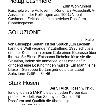
Pietag Cashmere
Zum Wohlfühlen!
Kuschelweiche Pullover mit Rundhals-Ausschnitt, V-
Ausschnitt oder Rollkragen aus 100% Nepal-
Cashmere. Zeitlos schön in perfekter Passform-
Einheitsgrösse
SOLUZIONE
Im
Falle
von Giuseppe Bertani ist der Spruch „Ein Lächeln
kann die Welt verändern“ zutreffend. 1995 schüttete
er einer Kellnerin in einem Café einen Espresso über
ihre weiße Bluse. Entspannt lächelnd löste sie die
Situation, indem sie anmerkte, dass man dafür
dringend eine Lösung finden müsste. Ein Mann, eine
Bluse – Guiseppe Bertani gründete das Label
Soluzione
Größen 34-46
Stark Hosen
Bei STARK Hosen wirst du
fündig, denn STARK bietet für jeden Körper das
perfekte Modell. Von Skinny bis Comfort-Fit -
Passform und Qualität die überzeugt.