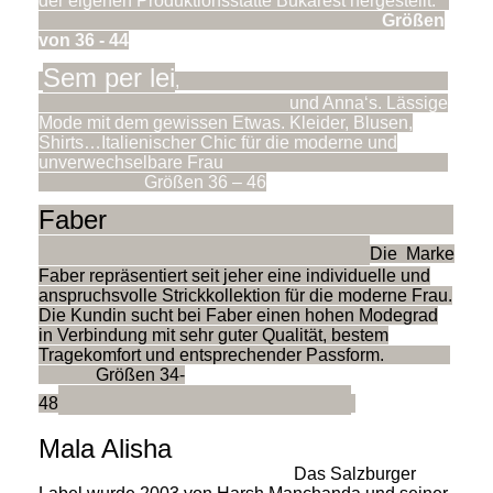
der eigenen Produktionsstätte Bukarest hergestellt.
Größen
von 36 - 44
Sem per lei
,
und Anna‘s. Lässige
Mode mit dem gewissen Etwas. Kleider, Blusen,
Shirts…Italienischer Chic für die moderne und
unverwechselbare Frau
Größen 36 – 46
Faber
Die Marke
Faber repräsentiert seit jeher eine individuelle und
anspruchsvolle Strickkollektion für die moderne Frau.
Die Kundin sucht bei Faber einen hohen Modegrad
in Verbindung mit sehr guter Qualität, bestem
Tragekomfort und entsprechender Passform.
Größen 34-
48
Mala Alisha
Das Salzburger