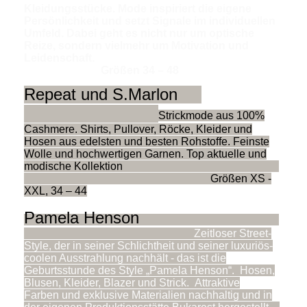
Kleidungsstücke. Mode inspiriert die eigene
Persönlichkeit und setzt Signale im individuellen
Umfeld. Dabei geht es nicht nur um optische
Reize, sondern vielmehr um Motivation und
Leidenschaft.
Größen 34 – 48
Repeat und S.Marlon
Strickmode aus 100%
Cashmere. Shirts, Pullover, Röcke, Kleider und
Hosen aus edelsten und besten Rohstoffe. Feinste
Wolle und hochwertigen Garnen. Top aktuelle und
modische Kollektion
Größen XS -
XXL, 34 – 44
Pamela Henson
Zeitloser Street-
Style, der in seiner Schlichtheit und seiner luxuriös-
coolen Ausstrahlung nachhält - das ist die
Geburtsstunde des Style „Pamela Henson“. Hosen,
Blusen, Kleider, Blazer und Strick. Attraktive
Farben und exklusive Materialien nachhaltig und in