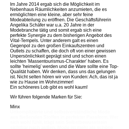
Im Jahre 2014 ergab sich die Möglichkeit im
Nebenhaus Räumlichkeiten anzumieten, die es
ermöglichten eine kleine, aber sehr feine
Modeabteilung zu eröffnen. Die Geschäftsführerin
Angelika Schäfer war u.a. 20 Jahre in der
Modebranche tätig und somit ergab sich eine
perfekte Synergie zu dem bisherigen Angebot des
Vital-Tempels. Unter anderem galt es einen
Gegenpol zu den großen Einkaufszentren und
Outlets zu schaffen, die doch oft von einer gewissen
Unpersönlichkeit geprägt sind und schon einen
leichten 'Massentourismus-Charakter' haben. Es
sollte 'heimelig' werden und die Ware sollte eine Top-
Qualität haben. Wir denken, dass uns das gelungen
ist. Nicht selten hören wir von Kunden: Ach, das ist ja
wie zu Hause im Wohnzimmer!
Ein schöneres Lob gibt es wohl kaum!
Wir führen folgende Marken für Sie:
Minx
Unkomplizierte und selbstverständliche Mode
aus fließenden Stoffen in perfekter Passform.
Wer
sich wohl fühlt, trägt sein Selbstbewusstsein
sichtbar nach außen. Mode ist mehr als schöne